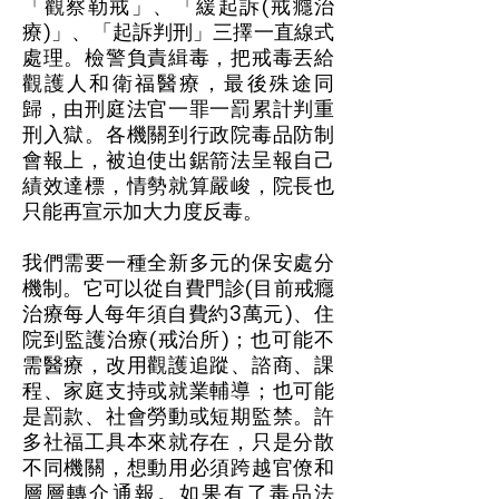
「觀察勒戒」、「緩起訴(戒癮治
療)」、「起訴判刑」三擇一直線式
處理。檢警負責緝毒，把戒毒丟給
觀護人和衛福醫療，最後殊途同
歸，由刑庭法官一罪一罰累計判重
刑入獄。各機關到行政院毒品防制
會報上，被迫使出鋸箭法呈報自己
績效達標，情勢就算嚴峻，院長也
只能再宣示加大力度反毒。
我們需要一種全新多元的保安處分
機制。它可以從自費門診(目前戒癮
治療每人每年須自費約3萬元)、住
院到監護治療(戒治所)；也可能不
需醫療，改用觀護追蹤、諮商、課
程、家庭支持或就業輔導；也可能
是罰款、社會勞動或短期監禁。許
多社福工具本來就存在，只是分散
不同機關，想動用必須跨越官僚和
層層轉介通報。如果有了毒品法