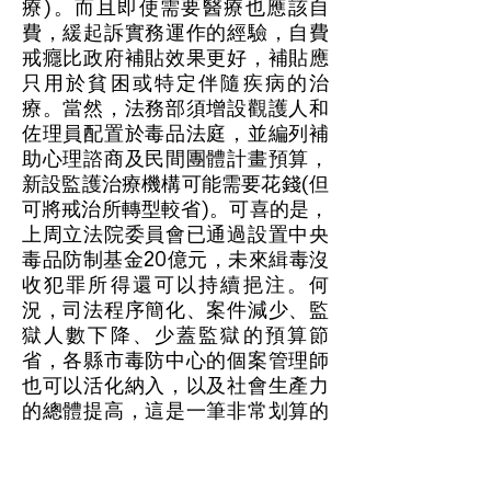
療)。而且即使需要醫療也應該自
費，緩起訴實務運作的經驗，自費
戒癮比政府補貼效果更好，補貼應
只用於貧困或特定伴隨疾病的治
療。當然，法務部須增設觀護人和
佐理員配置於毒品法庭，並編列補
助心理諮商及民間團體計畫預算，
新設監護治療機構可能需要花錢(但
可將戒治所轉型較省)。可喜的是，
上周立法院委員會已通過設置中央
毒品防制基金20億元，未來緝毒沒
收犯罪所得還可以持續挹注。何
況，司法程序簡化、案件減少、監
獄人數下降、少蓋監獄的預算節
省，各縣市毒防中心的個案管理師
也可以活化納入，以及社會生產力
的總體提高，這是一筆非常划算的
政策。最重要的是，這是降低毒品
人口的正確政策。