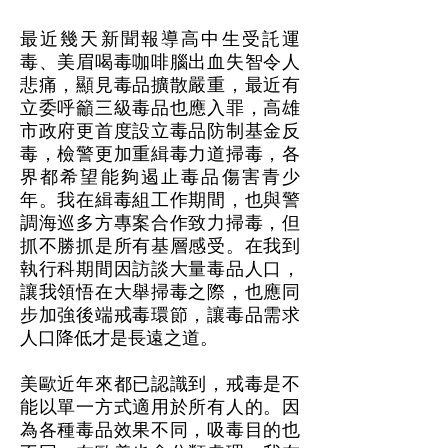
最近幾天新聞報導高中生受託運
毒、美眉喝毒咖啡腦出血失智令人
悲痛，顯見毒品擴散嚴重，最近有
立委呼籲三級毒品也應入罪，高雄
市政府更首度設立毒品防制基金反
毒，檢警更加重緝毒力道掃毒，各
界都希望能夠遏止毒品傷害青少
年。我在緝毒組工作期間，也與警
調海巡多方專案合作致力掃毒，但
抓不勝抓是所有基層感受。在我到
執行科期間因訪談大量毒品人口，
讓我領悟在大舉掃毒之際，也應同
步加強後端戒毒環節，讓毒品需求
人口降低才是長遠之道。
美歐近年來都已認識到，戒毒是不
能以單一方式適用於所有人的。因
為各種毒品效果不同，吸毒目的也