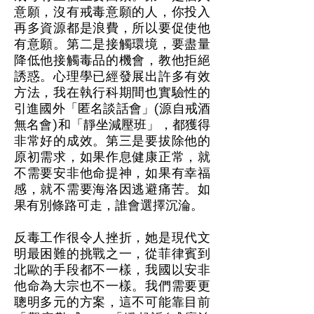
意願，沒有戒毒意願的人，你投入
再多資源都是浪費，所以要促使他
有意願。第二是接觸環境，要盡量
降低他接觸毒品的機會，教他拒絕
誘惑。心理學已經發展出許多有效
方法，我在執行科期間也實驗性的
引進國外「匿名談話會」(源自戒酒
無名會)和「靜坐減壓班」，都獲得
非常好的成效。第三是要拔除他的
原初需求，如果作息健康正常，就
不需要安非他命提神，如果有幸福
感，就不需要海洛因逃避痛苦。如
果有別條路可走，誰會選擇沉淪。
反毒工作很令人挫折，她是現代文
明最困難的挑戰之一，從菲律賓到
北歐的手段都不一樣，我國以安非
他命為大宗也不一樣。我們需要更
聰明多元的方案，這不可能靠目前