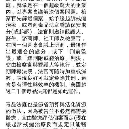
庭，就像是在一個超級龐大的企業
內，以專案會議解決個案問題。檢
察官先篩選個案，給予緩起訴戒癮
治療，或者向毒品法庭聲請保安處
分(或起訴)，法官則邀請觀護人、
醫生、諮商師、社工師及檢察官，
在同一個圓桌會議上研商，最後作
出最適合的處分，或下「刑前監
護」或「緩刑附戒癮治療」判決，
交由檢察官與觀護人等執行，並定
期陳報法院，法官可隨時加重或減
輕，表現良好可裁定免除其刑，這
會是有彈性與效率的機制。美國超
過二千個毒品法庭都是如此運作。
毒品法庭也是節省預算與活化資源
的做法，因為被告並不必然都需要
醫療，宜由醫療評估個案而定(現在
緩起訴戒癮治療反而規定只能醫