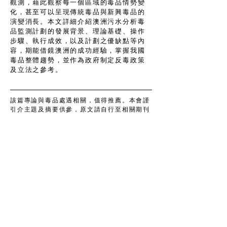
觀測，藉此觀察每一個區域的毒品情勢變
化，甚至可以呈現傳統毒品與新興毒品的
演變消長。本文詳細介紹澳洲污水分析毒
品監測計劃的發展背景、理論基礎、操作
步驟、執行成效，以及計劃之優缺點等內
容，期能借鏡澳洲的成功經驗，掌握我國
毒品整體趨勢，並作為政府制定反毒政策
及立法之參考。
該篇專論與毒品處遇相關，值得推薦。本會謹
引介主題及摘要供參，原文請自行至相關期刊
系統搜尋。
Share
Taiwan Association of Drug
Treatment Policy
ADD : 2F, No. 77, Hengyang Rd.,
Zhongzheng Dist., Taipei City
100005, Taiwan (R.O.C.)
TEL :
02-2389-2988