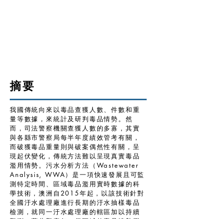
摘要
我國傳統向來以毒品查獲人數、件數和重
量等數據，來統計及研判毒品情勢。然
而，司法警察機關查獲人數的多寡，其實
與各縣市警察局每半年度績效管考有關，
而破獲毒品重量則與破案偶然性有關，呈
現起伏變化，傳統方法難以呈現真實毒品
濫用情勢。污水分析方法（Wastewater
Analysis, WWA）是一項快速發展且可監
測特定時間、區域毒品濫用實時數據的科
學技術，澳洲自2015年起，以該技術針對
全國汙水處理廠進行長期的汙水抽樣毒品
檢測，就同一汙水處理廠的轄區加以持續