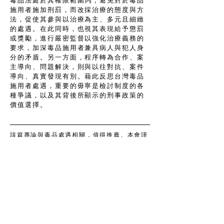
毒品法庭於其權
限範圍內，避免對於毒品
施用者施加刑罰，而改採治療的態度與方
法，促使其參與以治療為主、多元且細緻
的處遇。在此同時，也視其表現給予懲罰
或獎勵，進行嚴密監督以強化治療義務的
要求，加深毒品施用者兼具病人與犯人身
分的矛盾。另一方面，程序轉為合作、案
主導向、問題解決，則與以往對抗、案件
導向、真實發現有別。藉此反思台灣毒品
施用者處遇，重要的毋寧是檢討制度的各
種爭議，以及其背後所顯示的刑事政策的
價值選擇。
該篇專論與毒品處遇相關，值得推薦。本會謹
引介主題及摘要供參，原文請自行至相關期刊
系統搜尋。
Share
Taiwan Association of Drug
Treatment Policy