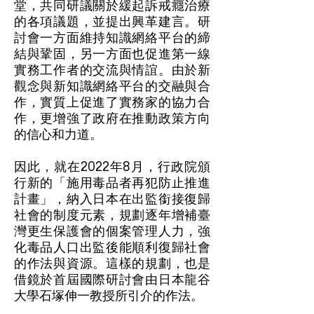
堂，共同研議關於緩起訴戒癮治療
的各項議題，並提出興革建言。研
討會一方面維持知識網絡平台的締
結與鞏固，另一方面也促進第一線
實務工作者的交流與情誼。由於新
觀念與新知識網絡平台的交融與合
作，實質上促進了實務家的協力合
作，更增強了政府在推動政策方向
的信心和力道。
因此，就在2022年8月，行政院頒
行新的「施用毒品者再犯防止推進
計畫」，納入日本在出監銜接復歸
社會的制度元素，規劃逐年增補臺
灣更生保護會的個案管理人力，強
化毒品人口出監後能順利復歸社會
的作法與資源。這樣的規劃，也是
借鏡於首屆國際研討會由日本龍谷
大學石塚伸一教授所引介的作法。