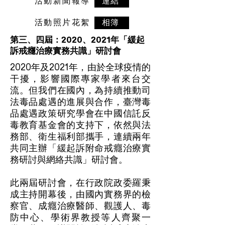
​活動新聞報導
連結
​活動照片花絮
相簿
第三、四屆：2020、2021年「緩起
訴戒癮治療實務共識」研討會
2020年及2021年，由於全球疫情的
干擾，影響國際專家學者來台交
流。但我們在國內，為持續推動司
法毒品處遇的進展與合作，臺灣毒
品處遇政策研究學會在中國信託反
毒教育基金會的支持下，依然與法
務部、衛生福利部攜手，連續兩年
共同主辦「緩起訴附命戒癮治療實
務研討與網絡共識」研討會。
此兩屆研討會，在行政院政委羅秉
成主持開幕後，由國內實務界的檢
察官、成癮治療醫師、觀護人、毒
防中心、學術界教授等人齊聚一