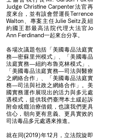
Judge Christine Carpenter法官再
度來台，並有該會營運長Terrence
Walton、專案主任Julie Seitz及紐
約國王郡最高法院代理大法官Jo
Ann Ferdinand一起來台分享。
各場次議題包括「美國毒品法庭實
務―密蘇里州模式」、「美國毒品
法庭實務―紐約布魯克林模式」、
「美國毒品法庭實務―司法與醫療
之網絡合作」、「美國毒品法庭實
務―司法與社政之網絡合作」。美
國實務運作展現出的活力與多元處
遇模式，提供我們臺灣本土緩起訴
附命戒癮治療借鏡，也讓我們更具
信心，朝向更有意義、更具實效的
司法毒品多元處遇來推進。
就在同(2019)年12月，立法院旋即