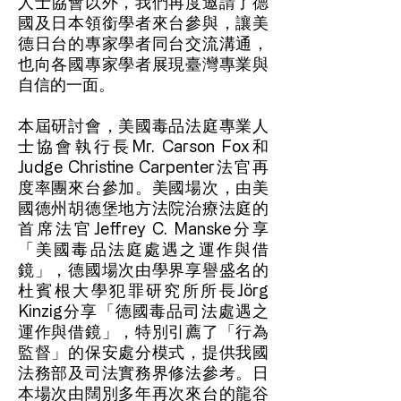
人士協會以外，我們再度邀請了德
國及日本領銜學者來台參與，讓美
德日台的專家學者同台交流溝通，
也向各國專家學者展現臺灣專業與
自信的一面。
本屆研討會，美國毒品法庭專業人
士協會執行長Mr. Carson Fox和
Judge Christine Carpenter法官再
度率團來台參加。美國場次，由美
國德州胡德堡地方法院治療法庭的
首席法官Jeffrey C. Manske分享
「美國毒品法庭處遇之運作與借
鏡」，德國場次由學界享譽盛名的
杜賓根大學犯罪研究所所長Jörg
Kinzig分享「德國毒品司法處遇之
運作與借鏡」，特別引薦了「行為
監督」的保安處分模式，提供我國
法務部及司法實務界修法參考。日
本場次由闊別多年再次來台的龍谷