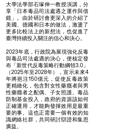
大學法學部石塚伸一教授演講，分
享「日本毒品司法處遇之運作與借
鏡」。由於研討會更深入的介紹了
美國、德國和日本的做法，激盪了
更多比較法上的新想法，也促進了
臺灣持續投入關注的信心和決心。
2023年底，行政院為展現強化反毒
與毒品司法處遇的決心，便核定發
布「新世代反毒策略行動綱領3.0」
（2025年至2028年），宣示未來4
年將挹注150億元，促使反毒政策
更精緻化，包含對女性藥癮者與男
性藥癮者之配偶、子女照護。毒品
防制基金投入，政府的資源該如何
正確運用，才能夠發揮效用是最重
要的事。這也正需要一個有效的知
識網絡社群，共同研討辯證和集思
廣益。