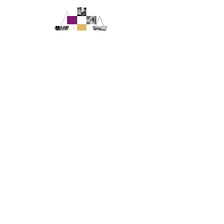
​活動新聞報導
連結
​活動照片花絮
相簿
第六屆：2024年「提升臺灣毒品司
法處遇成效」國際研討會
(2024.10.7)
2024年10月，我們第4度舉辦國際
研討會，本屆主題為「提升臺灣毒
品司法處遇成效」。由於美國採取
毒品法庭策略，臺灣則採取緩起訴
附命戒癮治療模式，這兩種模式都
是屬於刑事轉向政策的作法，只不
過美國由法官從草根運動發起推