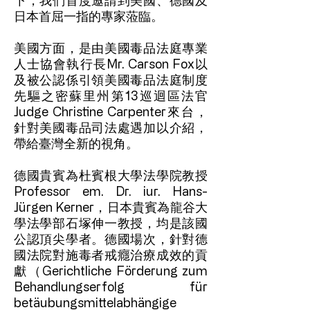
下，我們首度邀請到美國、德國及
日本首屈一指的專家蒞臨。
美國方面，是由美國毒品法庭專業
人士協會執行長Mr. Carson Fox以
及被公認係引領美國毒品法庭制度
先驅之密蘇里州第13巡迴區法官
Judge Christine Carpenter來台，
針對美國毒品司法處遇加以介紹，
帶給臺灣全新的視角。
德國貴賓為杜賓根大學法學院教授
Professor em. Dr. iur. Hans-
Jürgen Kerner，日本貴賓為龍谷大
學法學部石塚伸一教授，均是該國
公認頂尖學者。德國場次，針對德
國法院對施毒者戒癮治療成效的貢
獻（Gerichtliche Förderung zum
Behandlungserfolg für
betäubungsmittelabhängige