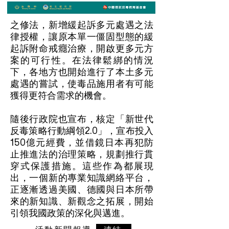
之修法，新增緩起訴多元處遇之法
律授權，讓原本單一僵固型態的緩
起訴附命戒癮治療，開啟更多元方
案的可行性。在法律鬆綁的情況
下，各地方也開始進行了本土多元
處遇的嘗試，使毒品施用者有可能
獲得更符合需求的機會。
隨後行政院也宣布，核定「新世代
反毒策略行動綱領2.0」，宣布投入
150億元經費，並借鏡日本再犯防
止推進法的治理策略，規劃推行貫
穿式保護措施。這些作為都展現
出，一個新的專業知識網絡平台，
正逐漸透過美國、德國與日本所帶
來的新知識、新觀念之拓展，開始
引領我國政策的深化與邁進。