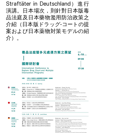
Straftäter in Deutschland）進行
演講。日本場次，則針對日本版毒
品法庭及日本藥物濫用防治政策之
介紹（日本版ドラッグ·コートの提
案および日本薬物対策モデルの紹
介）。