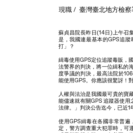
現職 /
臺灣臺北地方檢察
蘇貞昌院長昨日(14日)上午
是，我國連最基本的GPS追
打」？
緝毒使用GPS定位追蹤毒販，
法警界的判決，將一位緝私的海
度爭議的判決，最高法院於106
能使用GPS。你應該很驚訝！
人權與法治是我國最可貴的寶
能儘速就有關GPS 追蹤器使
法律。」判決公告迄今，已近1
使用GPS緝毒在各國非常普遍
定，警方調查重大犯罪時，可運