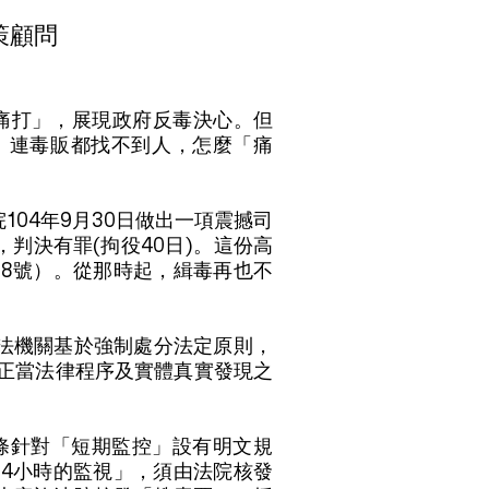
策顧問
「痛打」，展現政府反毒決心。但
。連毒販都找不到人，怎麼「痛
04年9月30日做出一項震撼司
判決有罪(拘役40日)。這份高
788號）。從那時起，緝毒再也不
法機關基於強制處分法定原則，
合正當法律程序及實體真實發現之
h條針對「短期監控」設有明文規
24小時的監視」，須由法院核發