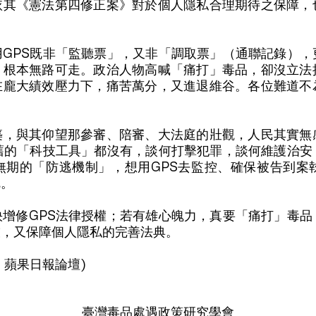
依其《憲法第四修正案》對於個人隱私合理期待之保障，
GPS既非「監聽票」，又非「調取票」（通聯記錄），
，根本無路可走。政治人物高喊「痛打」毒品，卻沒立法
在龐大績效壓力下，痛苦萬分，又進退維谷。各位難道不
築，與其仰望那參審、陪審、大法庭的壯觀，人民其實無
舊的「科技工具」都沒有，談何打擊犯罪，談何維護治安
無期的「防逃機制」，想用GPS去監控、確保被告到案
呢。
增修GPS法律授權；若有雄心魄力，真要「痛打」毒品
技，又保障個人隱私的完善法典。
日，蘋果日報論壇)
臺灣毒品處遇政策研究學會