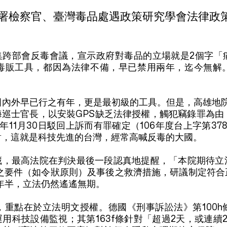
署檢察官、臺灣毒品處遇政策研究學會法律政
召集跨部會反毒會議，宣示政府對毒品的立場就是2個字
蹤毒販工具，都因為法律不備，早已禁用兩年，迄今無解
國內外早已行之有年，更是最初級的工具。但是，高雄地院1
巡士官長，以安裝GPS缺乏法律授權，觸犯竊錄罪為由，
年11月30日駁回上訴而有罪確定（106年度台上字第3
對，這就是科技先進的台灣，經常高喊反毒的大國。
藏，最高法院在判決最後一段認真地提醒，「本院期待立
用之要件（如令狀原則）及事後之救濟措施，研議制定符
年半，立法仍然遙遙無期。
，重點在於立法明文授權。德國《刑事訴訟法》第100
用科技設備監視；其第163f條針對「超過2天，或連續