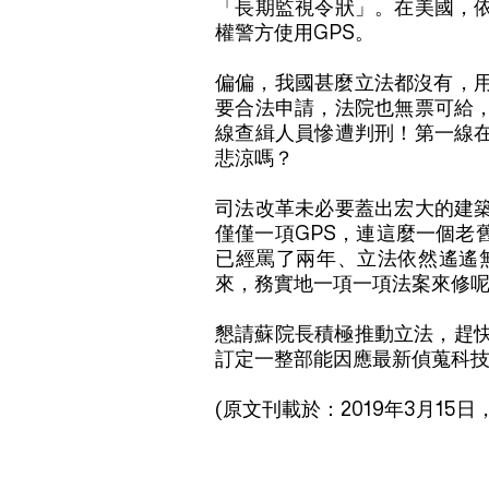
「長期監視令狀」。在美國，
權警方使用GPS。
偏偏，我國甚麼立法都沒有，用
要合法申請，法院也無票可給
線查緝人員慘遭判刑！第一線
悲涼嗎？
司法改革未必要蓋出宏大的建
僅僅一項GPS，連這麼一個老
已經罵了兩年、立法依然遙遙
來，務實地一項一項法案來修
懇請蘇院長積極推動立法，趕快
訂定一整部能因應最新偵蒐科
(原文刊載於：2019年3月15