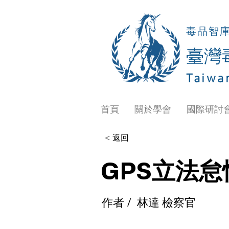
毒品智
​臺
Taiwa
首頁
關於學會
國際研討
< 返回
GPS立法怠
作者 /
林達 檢察官