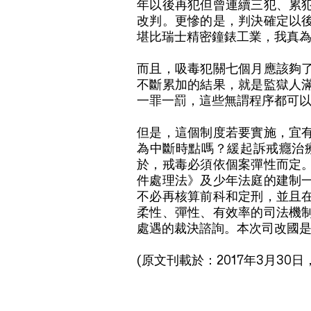
年以後再犯但曾連續三犯、累
改判。更慘的是，判決確定以
堪比瑞士精密鐘錶工業，我真
而且，吸毒犯關七個月應該夠
不斷累加的結果，就是監獄人
一罪一罰，這些無謂程序都可
但是，這個制度若要實施，宜
為中斷時點嗎？緩起訴戒癮治
於，戒毒必須依個案彈性而定
件處理法》及少年法庭的建制
不必再核算前科和定刑，並且
柔性、彈性、有效率的司法機
處遇的裁決諮詢。本次司改國
(原文刊載於：2017年3月30