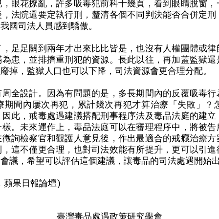
犯，眼花撩亂，許多吸毒犯前科十幾頁，看到眼睛脫窗，
後，法院還要定執行刑，釐清各個不同判決能否合併定刑
為我國司法人員感到驕傲。
了，足足關到兩年才出來比比皆是，也沒有人權團體或律
滿為患，並排擠重刑犯的資源。長此以往，再加蓋監獄還
以廢掉，監獄人口也可以下降，司法資源會更合理分配。
有周全設計。因為有問題的是，多長期間內的反覆吸毒行
療期間內屢次再犯，累計幾次再犯才算治療「失敗」？
。因此，戒毒處遇建議搭配刑事程序法及毒品法庭的建立
一樣。未來運作上，毒品法庭可以在審理程序中，將被告
在徵詢檢察官和觀護人意見後，作出最適合的戒癮治療方
制，這不僅更合理，也對司法效能有所提升，更可以引進
是會議，希望可以評估這個建議，讓毒品的司法處遇開始
日，蘋果日報論壇)
臺灣毒品處遇政策研究學會