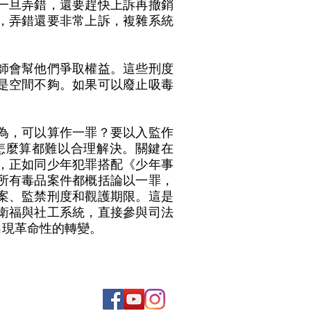
一旦弄錯，還要趕快上訴再撤銷
，弄錯還要非常上訴，複雜系統
師會幫他們爭取權益。這些刑度
是空間不夠。如果可以廢止吸毒
為，可以算作一罪？要以入監作
怎麼算都難以合理解決。關鍵在
，正如同少年犯罪搭配《少年事
所有毒品案件都概括論以一罪，
案、監禁刑度和觀護期限。這是
衛福與社工系統，直接參與司法
出現革命性的轉變。