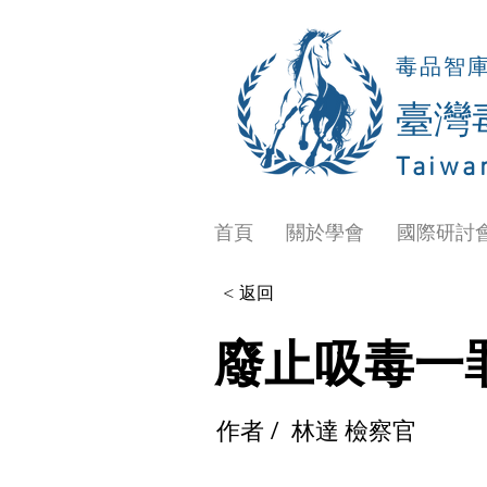
毒品智
​臺
Taiwa
首頁
關於學會
國際研討
< 返回
廢止吸毒一
作者 /
林達 檢察官