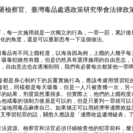
署檢察官、臺灣毒品處遇政策研究學會法律政
下，每一次施用就是一次獨立的行為，一罪一罰，累計後
性化的角度，還是可以重新思考一下這個做法。
同毒品有不同上癮程度，以海洛因為例，上癮的人幾乎每
。吸毒犯雖然有癮，但是仍然具有選擇施用的自由意志，
高，自由意志也在逐漸削弱，我們有必要每次都算他一罪
毒都是身心制約下的反覆實施行為，應該考慮用慣習犯
毒犯，同樣都是每天吸毒，但是一人只被查獲一次，另
罪的結果，刑度當然重很多。但實際上，他們的上癮程度
為他戒毒的強制力後盾是可以的，但是只要判一罪就可以
沉淪地用毒品麻痺自己。如果矯正可以用經濟學邊際效益
交叉學習犯罪的話，關愈久應該是「邊際收益遞增破表」
司法資源。檢察官和法官必須仔細檢查他的犯罪前科，釐