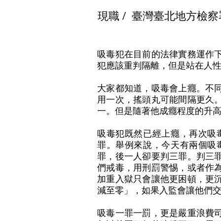
現職 /
臺灣臺北地方檢察
吸毒犯在目前的法律實務運作
犯應該重判隔離，但是站在人
大家都知道，吸毒會上癮。不
用一次，搖頭丸可能間隔更久
一。但是隨著他成癮程度的升
吸毒犯既然已經上癮，再次吸
罪。舉例來說，今天有兩個吸
罪，後一人卻要判三罪。判三
們戒毒，用刑罰警惕，或者作
加重入獄只會讓他更困頓，更
減至零」，如果入監會讓他們
吸毒一罪一罰，更是嚴重浪費