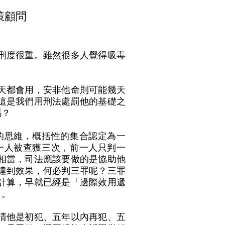
策顧問
刑度很重。雖然很多人覺得吸毒
天都會用，安非他命則可能幾天
這是我們用刑法處罰他的基礎之
嗎？
的思維，概括性的集合認定為一
一人被查獲三次，前一人只判一
相當，司法應該要做的是協助他
達到效果，何必判三罪呢？三罪
計算，早就已經是「邊際效用遞
了。
清他是初犯、五年以內再犯、五