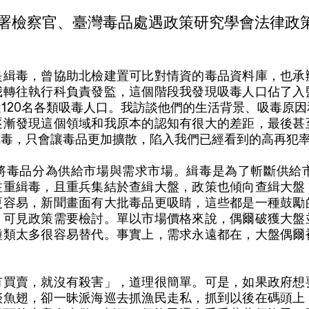
署檢察官、臺灣毒品處遇政策研究學會法律政
是緝毒，曾協助北檢建置可比對情資的毒品資料庫，也承
我轉往執行科負責發監，這個階段我發現吸毒人口佔了入
120名各類吸毒人口。我訪談他們的生活背景、吸毒原
逐漸發現這個領域和我原本的認知有很大的差距，最後甚
戒毒，只會讓毒品更加擴散，陷入我們已經看到的高再犯
將毒品分為供給市場與需求市場。緝毒是為了斬斷供給
注重緝毒，且重兵集結於查緝大盤，政策也傾向查緝大盤
更容易，新聞畫面有大批毒品更吸睛，這些都是一種鼓勵
，可見政策需要檢討。單以市場價格來說，偶爾破獲大盤
種類太多很容易替代。事實上，需求永遠都在，大盤偶爾
有買賣，就沒有殺害」，道理很簡單。可是，如果政府想
啖魚翅，卻一昧派海巡去抓漁民走私，抓到以後在碼頭上