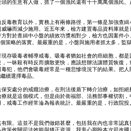
殺頭的生意有人做，抓了一個漁民還有千千萬萬個漁民。
的反毒教育以外，實務上有兩條路徑，第一條是加強查緝
到威嚇而減少施用。近五年來，檢方建置毒品資料庫就是
警方對於查緝中小盤的績效功獎相對少，檢方也因案件小
這個策略的落實。最嚴重的是，小盤與施用者抓太多，監
對現存吸毒者輔導戒毒。吸毒者猶如社會的癌細胞，都是
殺，一昧殺有時反而擴散更快，應該想辦法讓體質恢復，
因毒犯，他們會吸毒經常是一種悲慘境況下的結果。把人
能繼續選擇毒品。
法保安處分的戒癮治療，在刑法後盾下轉介治療，如拒絕
治療就是這個模式，但是由於衛福部、法務部事權切割，
用，戒毒工作經常淪為報表統計。最嚴重的是，行政院投
然有限。這並不是我們做錯甚麼，包括我在內也非常認真
品政策攸關司法效能與矯正資源，我衷心期盼本次司改國