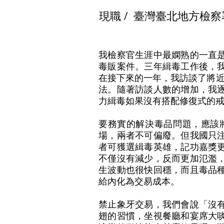
現職 /
臺灣臺北地方檢察
我檢察官生涯中最嫻熟的一直
毒販案件。三年緝毒工作後，
在接下來的一年，我訪談了將近
法。隨著訪談人數的增加，我
力緝毒如果沒有搭配修復式的
要務實的解決毒品問題，應該
場，兩者不可偏廢。但我國只
者可獲選緝毒英雄，記功嘉獎
不僅沒有減少，反而更加氾濫
生波動也很快回穩，而且毒品
給內化為交易成本。
禁止象牙交易，我們會說「沒
翅的習慣，坐視餐廳和宴席大