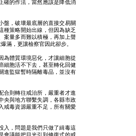
正確的作法，當然應該是降低消
小盤，破壞最底層的直接交易關
這種策略開始出線，但因為缺乏
、案量多而難以積極，再加上聲
獄爆滿，更讓檢察官因此卻步。
因為體質環境惡化，才讓細胞從
癌細胞活不下去，甚至轉化回健
關進監獄暫時隔離毒品，並沒有
配合則轉往戒治所，嚴重者才進
中央與地方聯繫失調，各縣市政
入戒毒資源嚴重不足，所有關愛
投入，問題是我們只做了緝毒這
是會議能把目光引到修復式的戒