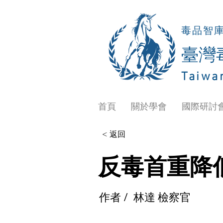
毒品智
​臺
Taiwa
首頁
關於學會
國際研討
< 返回
反毒首重降
作者 /
林達 檢察官