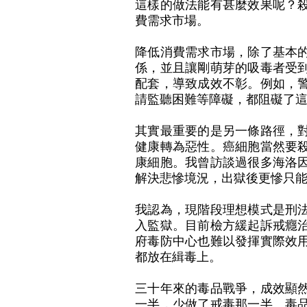
這樣的做法能有甚麼效果呢？
費需求市場。
降低消費需求市場，除了基本
係，並且讓剛萌芽的吸毒者受
配套，導致成效不彰。例如，
請監聽困難等障礙，都阻礙了
其實最重要的是另一條路徑，
健康轉為惡性。癌細胞當然要
康細胞。我曾訪談過很多海洛
解決悲慘境況，出獄後更慘只
我認為，現階段理想模式是刑
入監獄。目前檢方緩起訴戒癮
府毒防中心也難以發揮實際效
都放在緝毒上。
三十年來的毒品戰爭，成效顯
一半，少做了戒毒那一半。毒