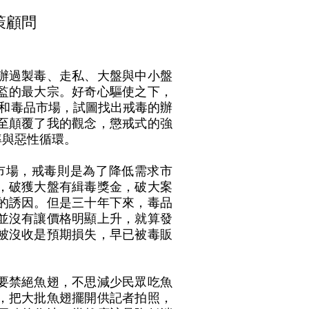
策顧問
辦過製毒、走私、大盤與中小盤
監的最大宗。好奇心驅使之下，
因和毒品市場，試圖找出戒毒的辦
至顛覆了我的觀念，懲戒式的強
率與惡性循環。
市場，戒毒則是為了降低需求市
，破獲大盤有緝毒獎金，破大案
的誘因。但是三十年下來，毒品
並沒有讓價格明顯上升，就算發
被沒收是預期損失，早已被毒販
要禁絕魚翅，不思減少民眾吃魚
，把大批魚翅擺開供記者拍照，