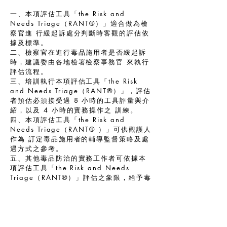
一、本項評估工具「the Risk and
Needs Triage（RANT®）」適合做為檢
察官進 行緩起訴處分判斷時客觀的評估依
據及標準。
二、檢察官在進行毒品施用者是否緩起訴
時，建議委由各地檢署檢察事務官 來執行
評估流程。
三、培訓執行本項評估工具「the Risk
and Needs Triage（RANT®）」，評估
者預估必須接受過 8 小時的工具評量與介
紹，以及 4 小時的實務操作之 訓練。
四、本項評估工具「the Risk and
Needs Triage（RANT® ）」可供觀護人
作為 訂定毒品施用者的輔導監督策略及處
遇方式之參考。
五、其他毒品防治的實務工作者可依據本
項評估工具「the Risk and Needs
Triage（RANT®）」評估之象限，給予毒
品施用者個別化的處遇介入。
該篇專論與毒品處遇相關，值得推薦。本會謹