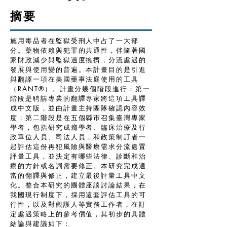
摘要
施用毒品者在監獄受刑人中占了一大部
分。藥物依賴與犯罪的共通性，伴隨著國
家財政減少與監獄過度擁擠，分流處遇的
發展與使用變的普遍。本計畫目的是引進
與翻譯一項在美國藥事法庭使用的工具
（RANT®）。計畫分幾個階段進行：第一
階段是聘請專業的翻譯專家將這項工具譯
成中文版，並由計畫主持團隊確認內容效
度；第二階段是在五個縣市召集臺灣專家
學者，包括研究成癮學者、臨床治療及行
政單位人員、司法人員，和政策制訂者一
起評估這份再犯風險與醫療需求分流處置
評量工具，並決定有哪些法律、診斷和治
療的方針或名詞需要修正。本研究完成適
當的翻譯與修正，建立最後評量工具中文
化。整合本研究的團體座談討論結果，在
我國現行制度下，採用這套評估工具的可
行性，以及對觀護人等實務工作者，在訂
定處遇策略上的參考價值，其初步的具體
結論與建議如下：