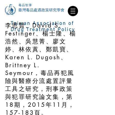
毒品智庫
​臺灣毒品處遇政策研究學會
Taiwan Association of
李思賢、David S.
Drug Treatment Policy
Festinger、楊士隆、楊
浩然、吳慧菁、廖文
婷、林依蒖、鄭凱寶、
Karen L. Dugosh、
Brittney L.
Seymour，毒品再犯風
險與醫療分流處置評量
工具之研究，刑事政策
與犯罪研究論文集，第
18期，2015年11月，
157-183頁。