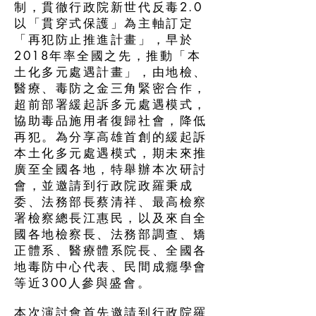
制，貫徹行政院新世代反毒2.0
以「貫穿式保護」為主軸訂定
「再犯防止推進計畫」，早於
2018年率全國之先，推動「本
土化多元處遇計畫」，由地檢、
醫療、毒防之金三角緊密合作，
超前部署緩起訴多元處遇模式，
協助毒品施用者復歸社會，降低
再犯。為分享高雄首創的緩起訴
本土化多元處遇模式，期未來推
廣至全國各地，特舉辦本次研討
會，並邀請到行政院政羅秉成
委、法務部長蔡清祥、最高檢察
署檢察總長江惠民，以及來自全
國各地檢察長、法務部調查、矯
正體系、醫療體系院長、全國各
地毒防中心代表、民間成癮學會
等近300人參與盛會。
本次演討會首先邀請到行政院羅