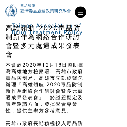
毒品智庫
​臺灣毒品處遇政策研究學會
Taiwan Association of
高雄領航 2020毒品防
Drug Treatment Policy
制新作為網絡合作研討
會暨多元處遇成果發表
會
本會於2020年12月18日協助臺
灣高雄地方檢察署、高雄市政府
毒品防制局、高雄市立凱旋醫院
辦理「高雄領航 2020毒品防制
新作為網絡合作研討會暨多元處
遇成果發表會」，於議題擬定及
講者邀請方面，發揮學會專業
性，提供主辦方參考意見。
高雄市政府長期積極投入毒品防