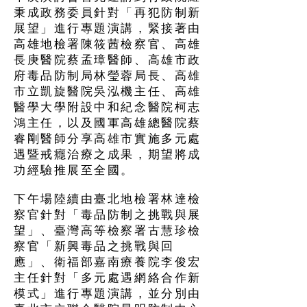
秉成政務委員針對「再犯防制新
展望」進行專題演講，緊接著由
高雄地檢署陳筱茜檢察官、高雄
長庚醫院蔡孟璋醫師、高雄市政
府毒品防制局林瑩蓉局長、高雄
市立凱旋醫院吳泓機主任、高雄
醫學大學附設中和紀念醫院柯志
鴻主任，以及國軍高雄總醫院蔡
睿剛醫師分享高雄市實施多元處
遇暨戒癮治療之成果，期望將成
功經驗推展至全國。
下午場陸續由臺北地檢署林達檢
察官針對「毒品防制之挑戰與展
望」、臺灣高等檢察署古慧珍檢
察官「新興毒品之挑戰與回
應」、衛福部嘉南療養院李俊宏
主任針對「多元處遇網絡合作新
模式」進行專題演講，並分別由