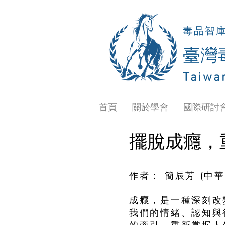
毒品智
​臺
Taiwa
首頁
關於學會
國際研討
擺脫成癮，
作者： 簡辰芳​ (
成癮，是一種深刻改
我們的情緒、認知與