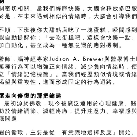
制
制密切相關。當我們經歷快樂，大腦會釋放多巴
於是，在未來遇到相似的情緒時，大腦會引導我
不順，下班後你去甜點店吃了一塊蛋糕，瞬間感
能自動提醒你：「去吃蛋糕吧，這樣會快樂一點
加自動化，甚至成為一種無意識的應對機制。
，腦神經專家Judson A. Brewer與醫學博士D
某種行為可以增強正向情緒、減少負向情緒時，
立「情緒記憶標籤」。當我們經歷類似情境或情
渴望與重複性，進而形成固定的行為迴路。
壞走向修復的那把鑰匙
ness）最初源於佛教，現今被廣泛運用於心理健康
助於情緒調節、減輕疼痛，提升注意力、幸福感
癮問題。
圈的循環，主要是從「有意識地選擇反應」開始