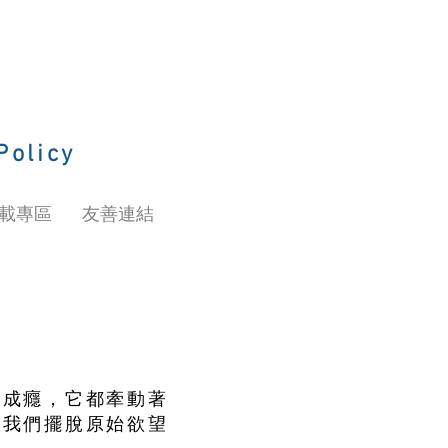
Policy
載專區
友善連結
？
為成癮，它都牽動著
於我們擺脫原始欲望