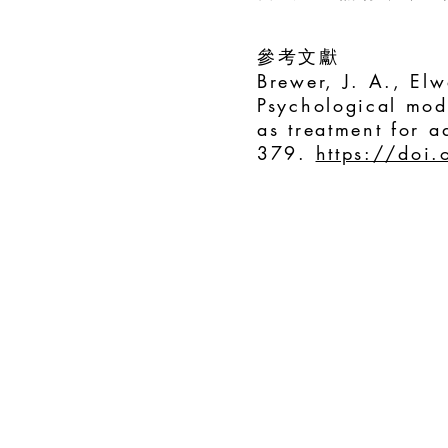
參考文獻
Brewer, J. A., Elw
Psychological mod
as treatment for 
379.
https://doi