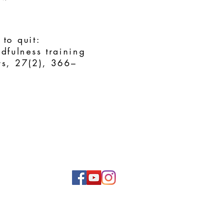
to quit:
dfulness training
rs, 27(2), 366–