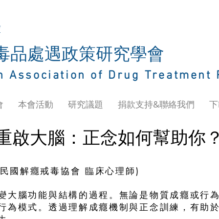
庫
灣毒品處遇政策研究學會
n Association of Drug Treatment 
會
本會活動
研究議題
捐款支持&聯絡我們
下
重啟大腦：正念如何幫助你
中華民國解癮戒毒協會 臨床心理師)
變大腦功能與結構的過程。無論是物質成癮或行
行為模式。透過理解成癮機制與正念訓練，有助