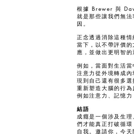
根據 Brewer 與 
就是那些讓我們無法
因。
正念透過消除這種情
當下，以不帶評價的
應，並做出更明智的
例如，當面對生活當
注意力從外境轉成內
現到自己還有很多選
重新塑造大腦的行為
例如注意力、記憶力
結語
成癮是一個涉及生理
們才能真正打破循環
自我。邀請你，今天