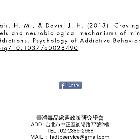
afi, H. M., & Davis, J. H. (2013). Craving 
els and neurobiological mechanisms of min
addictions. Psychology of Addictive Behavio
.org/10.1037/a0028490
Share
臺灣毒品處遇政策研究學會
ADD : 台北市中正區衡陽路77號2樓
TEL : 02-2389-2988
MAIL ：
tadtpservice@gmail.com