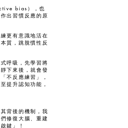
ive bias），也
所作出習慣反應的原
訓練更有意識地活在
的本質，跳脫慣性反
腹式呼吸，先學習將
平靜下來後，就會發
的「不反應練習」，
甚至提升認知功能，
。
解其背後的機制，我
我們修復大腦、重建
重啟鍵」！