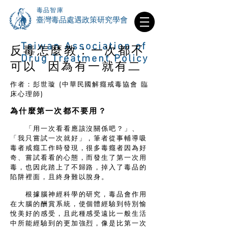
毒品智庫
​臺灣毒品處遇政策研究學會
Taiwan Association of
反毒怎麼教：一次都不
Drug Treatment Policy
可以 因為有一就有二
作者：彭世璇
​
(中華民國解癮戒毒協會 臨
床心理師)
為什麼第一次都不要用？
「用一次看看應該沒關係吧？」、
「我只嘗試一次就好」，筆者從事輔導吸
毒者戒癮工作時發現，很多毒癮者因為好
奇、嘗試看看的心態，而發生了第一次用
毒，也因此踏上了不歸路，掉入了毒品的
陷阱裡面，且終身難以脫身。
根據腦神經科學的研究，毒品會作用
在大腦的酬賞系統，使個體經驗到特別愉
悅美好的感受，且此種感受遠比一般生活
中所能經驗到的更加強烈，像是比第一次