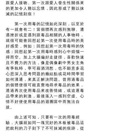
跟愛人接吻、第一次跟愛人發生性關係來
的更加令人難以忘懷，因此形成了難以抹
滅的記憶刻痕！
第一次用毒的記憶如此深刻，以至於
有一就會有二！當個體再次感到無聊、遭
遇挫折或是遇到跟毒品相關的人事物時，
就很可能會回想起第一次使用毒品時的美
好感受，例如：回想起第一次用毒時的快
感；回想起第一次用毒時感到心中煩惱一
掃而空。加上大腦偏好走捷徑，喜歡快速
且不費力的方法，像是偶像劇中男女主角
有爭執時，寧可藉酒消愁，也不願意多花
心思深入思考問題的癥結點或花時間學習
如何溝通，來真正解決問題。曾用過毒品
的個體便很可能直覺地尋求毒品的效果，
透過再次使用毒品來改善情緒，或追逐毒
品帶來的刺激，最後落入一感到空虛、心
情
不好便使用毒品的迴圈當中而無法自
拔。
由上述可知，只要有一次的用毒經
驗，大腦就如同一塊完好的木板被毒品這
把銳利的刀子刻下了不可抹滅的痕跡，從