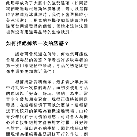
此用毒成為了大腦中的強勢選項（如同當
我們吃過哈根達斯冰淇淋後，若可以選擇
吃哈根達斯冰淇淋時，我們不會選擇吃小
美冰淇淋），用毒的危機便如影隨形地伴
隨著曾用過毒品的個體，個體永遠無法回
復到沒有用過毒品時的生命狀態！
如何拒絕掉第一次的誘惑？
讀者可曾想過在何時、何地您可能也
會遭遇毒品的誘惑？筆者從許多吸毒者的
第一次用毒經驗中發現，毒品的誘惑比想
像中還要更加靠近我們！
根據統計資料顯示，最多青少年於高
中時期第一次接觸毒品，而初次使用毒品
的原因以「好奇、好玩、很酷」為主。當
青少年參加朋友聚會、玩得正瘋時被贈送
毒品，在這種情境下可以怎麼做？這種情
況下比較好的策略為藉機遠離現場，由於
青少年很在乎同儕的觀感，可能會因為擔
心若直接拒絕對方會被對方討厭，只好迎
合對方、做出違心的事情，因此找藉口離
開現場為拒絕毒品誘惑較可行的作法，例