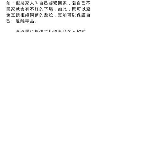
如：假裝家人叫自己趕緊回家，若自己不
回家就會有不好的下場，如此，既可以避
免直接拒絕同儕的尷尬，更加可以保護自
己、遠離毒品。
食藥署也提供了拒絕毒品的五招式，
可供青少年參考及運用，以拒絕毒品的誘
惑，包括：直接拒絕法、遠離現場法、轉
移話題法、自我解嘲法、友誼勸服法，詳
細內容可以參閱食藥署官網，網址為
https://www.fda.gov.tw/TC/sitecont
ent.aspx?sid=140
。
唯有認知到每個人都有面對毒品誘惑
的可能性，並且於平時做好說「不」的準
備，當面對到毒品的誘惑時，才能夠不假
思索地做出正確的反應，徹底拒絕掉毒品
的誘惑！
Share
臺灣毒品處遇政策研究學會
ADD : 台北市中正區衡陽路77號2樓
TEL :
02-2389-2988