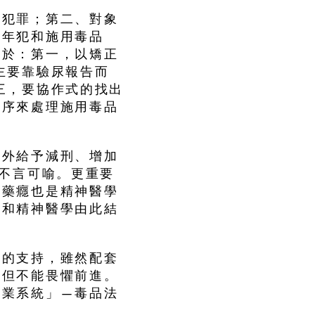
無犯罪；第二、對象
少年犯和施用毒品
在於：第一，以矯正
主要靠驗尿報告而
三，要協作式的找出
程序來處理施用毒品
另外給予減刑、增加
已不言可喻。更重要
癮藥癮也是精神醫學
法和精神醫學由此結
部的支持，雖然配套
，但不能畏懼前進。
作業系統」—毒品法