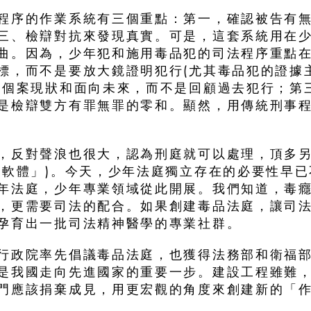
程序的作業系統有三個重點：第一，確認被告有
三、檢辯對抗來發現真實。可是，這套系統用在
曲。因為，少年犯和
施用毒品犯的司法程序重點
標，而不是要放大鏡證明犯行(尤其毒品犯的證據
整個案現狀和面向未來，而不是回顧過去犯行；第
是檢辯雙方有罪無罪的零和。顯然，用傳統刑事
，反對聲浪也很大，認為刑庭就可以處理，頂多
「軟體」)。今天，少年法庭獨立存在的必要性早
年法庭，少年專業領域從此開展。我們知道，毒
，更需要司法的配合。如果創建毒品法庭，讓司
孕育出一批司法精神醫學的專業社群。
行政院率先倡議毒品法庭，也獲得法務部和衛福
是我國走向先進國家的重要一步。建設工程雖難
門應該捐棄成見，用更宏觀的角度來創建新的「