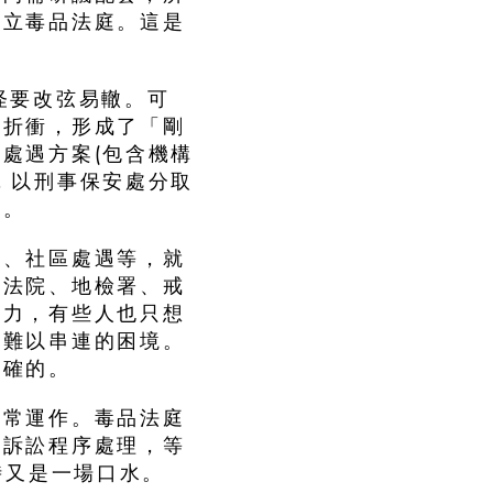
設立毒品法庭。這是
怪要改弦易轍。可
議折衝，形成了「剛
處遇方案(包含機構
，以刑事保安處分取
案。
院、社區處遇等，就
是法院、地檢署、戒
人力，有些人也只想
間難以串連的困境。
正確的。
正常運作。毒品法庭
事訴訟程序處理，等
時又是一場口水。