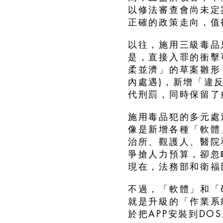
以修法審查會尚未定
正確的政策走向，值
以往，施用三級毒品
是，直接入罪的衝擊
柔並濟」的草案雛形
內處遇)，新增「違
代刑罰，同時保留了
施用毒品犯的多元處
像是新增各種「軟體
治所、觀護人、醫院
爭搶人力預算，卻忽
現在，法務部和衛福
不過，「軟體」和「
就是升級的「作業系
於把APP安裝到D