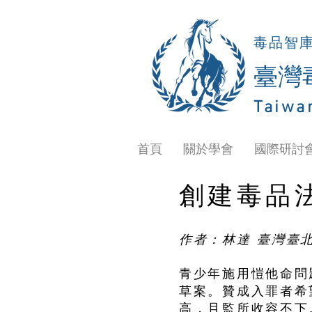
毒品智
​臺
Taiwa
首頁
關於學會
國際研討
創建毒品
作者：林達
臺灣臺
青少年施用愷他命問
草案。贊成入罪者希
高，且監所收容不下