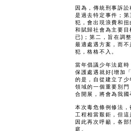
因為，傳統刑事訴訟
是過去特定事件；第
犯，會出現浪費和扭
和賦歸社會為主要目
已)；第二，旨在調
最適處遇方案，而不
犯，格格不入。
當年倡議少年法庭時
保護處遇就好(增加
的是，自從建立了少
領域的一個重要別門
合開展，將會為我國
本次毒危條例修法，
工程相當艱鉅，但這
因此再次呼籲，各部
庭。