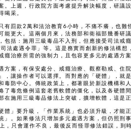
案。上週，行政院方面考慮提升解決幅度，研議
得喝采。
只有罰款2萬和法治教育6小時，不痛不癢，也難
可能更大。這兩個月來，法務部和衛福部幾番研
，包括：施用三級毒品不入刑，但應接受司法戒癮
反司法處遇令罪」等。這是務實而創新的修法構想
戒癮治療所需的強制力，且包容更多元的處遇方
遇方案，有保安處分、戒癮治療、觀察勒戒、住
」，讓操作者可以選擇。而對應的「硬體」，就
和毒防中心。傳統政策上，都著眼於新設機構和
略了毒危條例這套老舊軟體的僵化，以及各硬體
部在施用三級毒品修法上突破，擴增軟體，這是
硬體」要升級，「作業系統」也必須升級，才能
統」。如果修法只增加多元處遇方案，但仍照刑
OS上，只會運作不良，最後反而怪罪修法錯誤，到