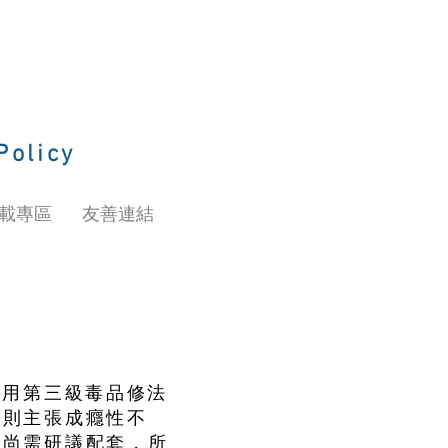
Policy
載專區
友善連結
施用第三級毒品修法
者則主張成癮性不
政尚需研議配套，所